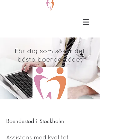
För dig som söker det
bästa boendestödet
ASSISTANS MED
Boendestöd i Stockholm
KVALITET
Assistans med kvalitet